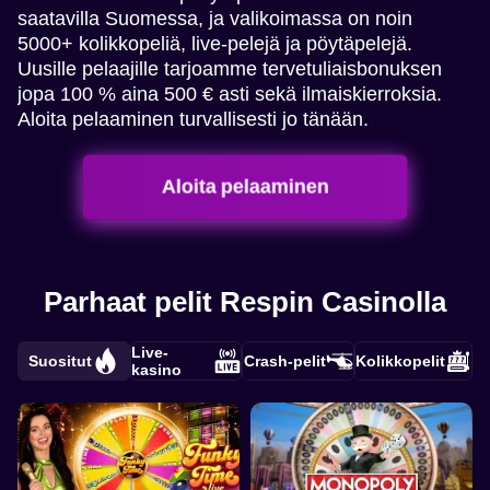
saatavilla Suomessa, ja valikoimassa on noin
5000+ kolikkopeliä, live-pelejä ja pöytäpelejä.
Uusille pelaajille tarjoamme tervetuliaisbonuksen
jopa 100 % aina 500 € asti sekä ilmaiskierroksia.
Aloita pelaaminen turvallisesti jo tänään.
Aloita pelaaminen
Parhaat pelit Respin Casinolla
Live-
Suositut
Crash-pelit
Kolikkopelit
kasino