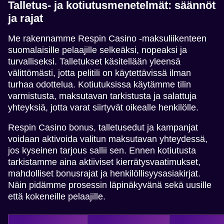
Talletus- ja kotiutusmenetelmät: säännöt
ja rajat
Me rakennamme Respin Casino -maksuliikenteen
suomalaisille pelaajille selkeäksi, nopeaksi ja
turvalliseksi. Talletukset käsitellään yleensä
välittömästi, jotta pelitili on käytettävissä ilman
turhaa odottelua. Kotiutuksissa käytämme tilin
varmistusta, maksutavan tarkistusta ja salattuja
yhteyksiä, jotta varat siirtyvät oikealle henkilölle.
Respin Casino bonus, talletusedut ja kampanjat
voidaan aktivoida valitun maksutavan yhteydessä,
jos kyseinen tarjous sallii sen. Ennen kotiutusta
tarkistamme aina aktiiviset kierrätysvaatimukset,
mahdolliset bonusrajat ja henkilöllisyysasiakirjat.
Näin pidämme prosessin läpinäkyvänä sekä uusille
että kokeneille pelaajille.