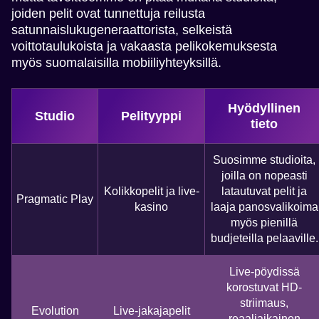
joiden pelit ovat tunnettuja reilusta
satunnaislukugeneraattorista, selkeistä
voittotaulukoista ja vakaasta pelikokemuksesta
myös suomalaisilla mobiiliyhteyksillä.
Hyödyllinen
Studio
Pelityyppi
tieto
Suosimme studioita,
joilla on nopeasti
Kolikkopelit ja live-
latautuvat pelit ja
Pragmatic Play
kasino
laaja panosvalikoima
myös pienillä
budjeteilla pelaaville.
Live-pöydissä
korostuvat HD-
striimaus,
Evolution
Live-jakajapelit
reaaliaikainen