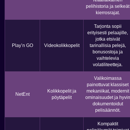
pelihistoria ja selkeät
kierrosrajat.
Tarjonta sopii
erityisesti pelaajille,
jotka etsivät
Play’n GO
Videokolikkopelit
tarinallisia pelejä,
bonusostoja ja
vaihtelevia
volatiliteetteja.
Valikoimassa
painottuvat klassiset
Kolikkopelit ja
mekaniikat, modernit
NetEnt
pöytäpelit
ominaisuudet ja hyvi
dokumentoidut
pelisäännöt.
Kompaktit