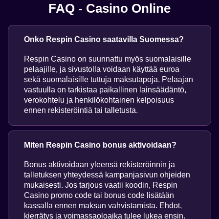
FAQ - Casino Online
Onko Respin Casino saatavilla Suomessa?
Respin Casino on suunnattu myös suomalaisille
pelaajille, ja sivustolla voidaan käyttää euroa
sekä suomalaisille tuttuja maksutapoja. Pelaajan
vastuulla on tarkistaa paikallinen lainsäädäntö,
verokohtelu ja henkilökohtainen kelpoisuus
ennen rekisteröintiä tai talletusta.
Miten Respin Casino bonus aktivoidaan?
Bonus aktivoidaan yleensä rekisteröinnin ja
talletuksen yhteydessä kampanjasivun ohjeiden
mukaisesti. Jos tarjous vaatii koodin, Respin
Casino promo code tai bonus code lisätään
kassalla ennen maksun vahvistamista. Ehdot,
kierrätys ja voimassaoloaika tulee lukea ensin.