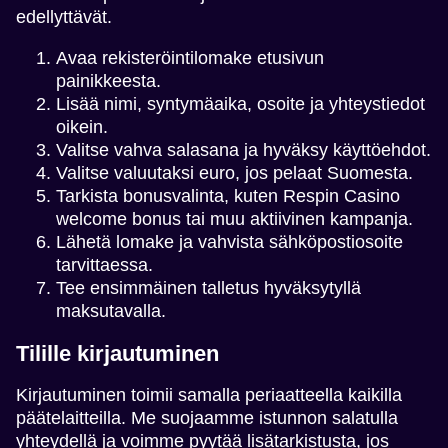
edellyttävät.
Avaa rekisteröintilomake etusivun
painikkeesta.
Lisää nimi, syntymäaika, osoite ja yhteystiedot
oikein.
Valitse vahva salasana ja hyväksy käyttöehdot.
Valitse valuutaksi euro, jos pelaat Suomesta.
Tarkista bonusvalinta, kuten Respin Casino
welcome bonus tai muu aktiivinen kampanja.
Lähetä lomake ja vahvista sähköpostiosoite
tarvittaessa.
Tee ensimmäinen talletus hyväksytyllä
maksutavalla.
Tilille kirjautuminen
Kirjautuminen toimii samalla periaatteella kaikilla
päätelaitteilla. Me suojaamme istunnon salatulla
yhteydellä ja voimme pyytää lisätarkistusta, jos