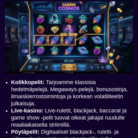
Kolikkopelit:
Tarjoamme klassisia
hedelmäpelejä, Megaways-pelejä, bonusostoja,
ilmaiskierrostoimintoja ja korkean volatiliteetin
julkaisuja.
Live-kasino:
Live-ruletit, blackjack, baccarat ja
game show -pelit tuovat oikeat jakajat ruudulle
reaaliaikaisella striimillä.
Pöytäpelit:
Digitaaliset blackjack-, ruletti- ja