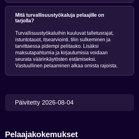
Mitä turvallisuustyökaluja pelaajille on
tarjolla?
Turvallisuustyökaluihin kuuluvat talletusrajat,
istuntotauot, itsearviointi, tilin sulkeminen ja
tarvittaessa pidempi pelitauko. Lisäksi
maksutapahtumia ja kirjautumisia voidaan
seurata väärinkäytösten estämiseksi.
Vastuullinen pelaaminen alkaa omista rajoista.
Päivitetty 2026-08-04
Pelaajakokemukset