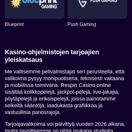
Blueprint
Push Gaming
Kasino-ohjelmistojen tarjoajien
yleiskatsaus
Me valitsemme pelivalmistajat sen perusteella, että
valikoima pysyy monipuolisena, teknisesti vakaana
ja mobiilissa toimivana. Respin Casino online
sisältää kolikkopelejä, jackpot-pelejä, live-jakajia,
pöytäpelejä ja erikoispelejä, joissa painotamme
selkeitä sääntöjä, laadukasta grafiikkaa ja
vastuullisia panosrajoja.
Tarjoajavalikoima voi päivittyä vuoden 2026 aikana,
mutta tavoitteemme on pitää mukana studioita,